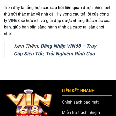
Trên đây là tổng hợp các
câu hỏi liên quan
được nhiều bet
thủ gửi thắc mắc về nhà cái. Hy vọng câu trả lời của công
ty
VIN68
sẽ hữu ích và giải đáp được những thắc mắc của
bạn, giúp bạn sẵn sàng hành trình cá cược tại sân chơi
nhé!
Xem Thêm:
Đăng Nhập VIN68 – Truy
Cập Siêu Tốc, Trải Nghiệm Đỉnh Cao
LIÊN KẾT NHANH
Chính sách bảo mật
Miễn trừ trách nhiệm