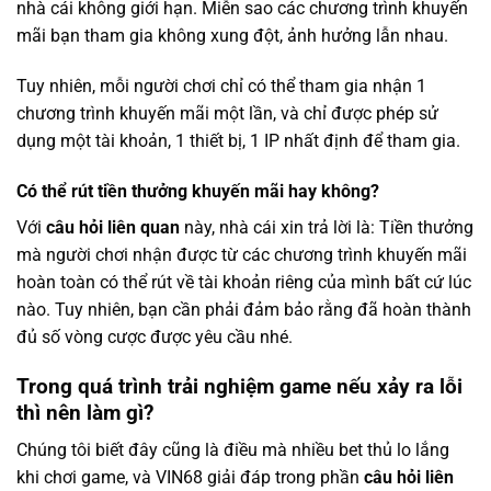
nhà cái không giới hạn. Miễn sao các chương trình khuyến
mãi bạn tham gia không xung đột, ảnh hưởng lẫn nhau.
Tuy nhiên, mỗi người chơi chỉ có thể tham gia nhận 1
chương trình khuyến mãi một lần, và chỉ được phép sử
dụng một tài khoản, 1 thiết bị, 1 IP nhất định để tham gia.
Có thể rút tiền thưởng khuyến mãi hay không?
Với
câu hỏi liên quan
này, nhà cái xin trả lời là: Tiền thưởng
mà người chơi nhận được từ các chương trình khuyến mãi
hoàn toàn có thể rút về tài khoản riêng của mình bất cứ lúc
nào. Tuy nhiên, bạn cần phải đảm bảo rằng đã hoàn thành
đủ số vòng cược được yêu cầu nhé.
Trong quá trình trải nghiệm game nếu xảy ra lỗi
thì nên làm gì?
Chúng tôi biết đây cũng là điều mà nhiều bet thủ lo lắng
khi chơi game, và VIN68 giải đáp trong phần
câu hỏi liên