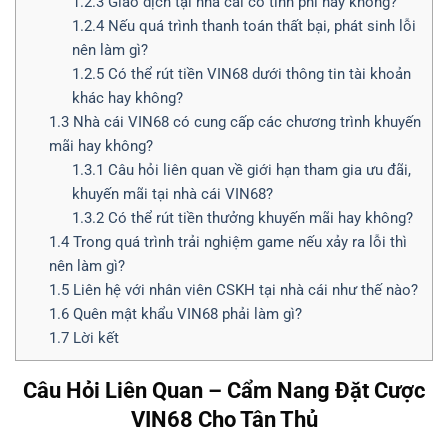
1.2.3
Giao dịch tại nhà cái có tính phí hay không?
1.2.4
Nếu quá trình thanh toán thất bại, phát sinh lỗi
nên làm gì?
1.2.5
Có thể rút tiền VIN68 dưới thông tin tài khoản
khác hay không?
1.3
Nhà cái VIN68 có cung cấp các chương trình khuyến
mãi hay không?
1.3.1
Câu hỏi liên quan về giới hạn tham gia ưu đãi,
khuyến mãi tại nhà cái VIN68?
1.3.2
Có thể rút tiền thưởng khuyến mãi hay không?
1.4
Trong quá trình trải nghiệm game nếu xảy ra lỗi thì
nên làm gì?
1.5
Liên hệ với nhân viên CSKH tại nhà cái như thế nào?
1.6
Quên mật khẩu VIN68 phải làm gì?
1.7
Lời kết
Câu Hỏi Liên Quan – Cẩm Nang Đặt Cược
VIN68 Cho Tân Thủ