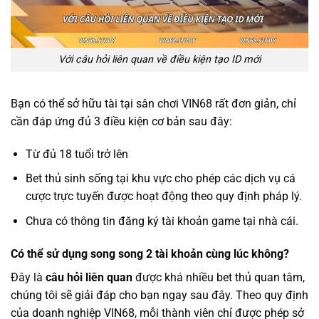
Với câu hỏi liên quan về điều kiện tạo ID mới
Bạn có thể sở hữu tài tại sân chơi VIN68 rất đơn giản, chỉ
cần đáp ứng đủ 3 điều kiện cơ bản sau đây:
Từ đủ 18 tuổi trở lên
Bet thủ sinh sống tại khu vực cho phép các dịch vụ cá
cược trực tuyến được hoạt động theo quy định pháp lý.
Chưa có thông tin đăng ký tài khoản game tại nhà cái.
Có thể sử dụng song song 2 tài khoản cùng lúc không?
Đây là
câu hỏi liên quan
được khá nhiều bet thủ quan tâm,
chúng tôi sẽ giải đáp cho bạn ngay sau đây. Theo quy định
của doanh nghiệp VIN68, mỗi thành viên chỉ được phép sở