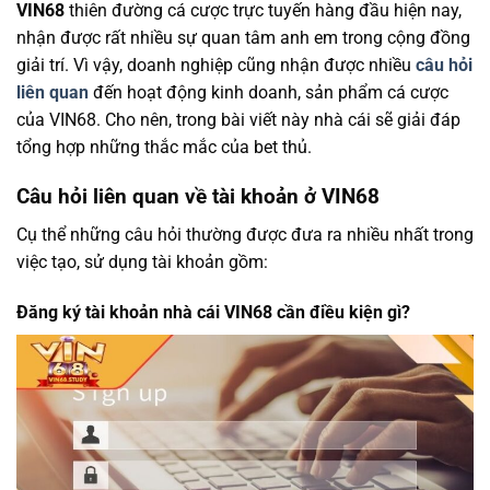
VIN68
thiên đường cá cược trực tuyến hàng đầu hiện nay,
nhận được rất nhiều sự quan tâm anh em trong cộng đồng
giải trí. Vì vậy, doanh nghiệp cũng nhận được nhiều
câu hỏi
liên quan
đến hoạt động kinh doanh, sản phẩm cá cược
của VIN68. Cho nên, trong bài viết này nhà cái sẽ giải đáp
tổng hợp những thắc mắc của bet thủ.
Câu hỏi liên quan về tài khoản ở VIN68
Cụ thể những câu hỏi thường được đưa ra nhiều nhất trong
việc tạo, sử dụng tài khoản gồm:
Đăng ký tài khoản nhà cái VIN68 cần điều kiện gì?