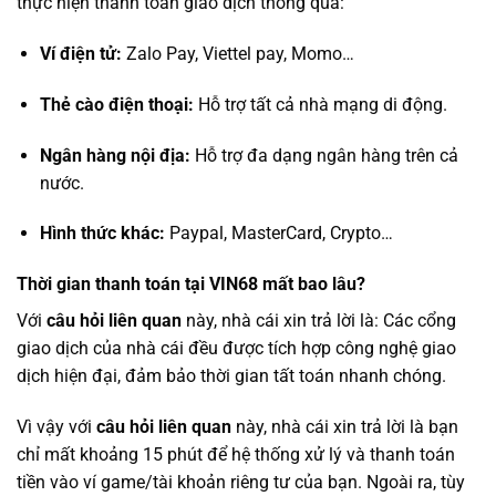
thực hiện thanh toán giao dịch thông qua:
Ví điện tử:
Zalo Pay, Viettel pay, Momo…
Thẻ cào điện thoại:
Hỗ trợ tất cả nhà mạng di động.
Ngân hàng nội địa:
Hỗ trợ đa dạng ngân hàng trên cả
nước.
Hình thức khác:
Paypal, MasterCard, Crypto…
Thời gian thanh toán tại VIN68 mất bao lâu?
Với
câu hỏi liên quan
này, nhà cái xin trả lời là: Các cổng
giao dịch của nhà cái đều được tích hợp công nghệ giao
dịch hiện đại, đảm bảo thời gian tất toán nhanh chóng.
Vì vậy với
câu hỏi liên quan
này, nhà cái xin trả lời là bạn
chỉ mất khoảng 15 phút để hệ thống xử lý và thanh toán
tiền vào ví game/tài khoản riêng tư của bạn. Ngoài ra, tùy