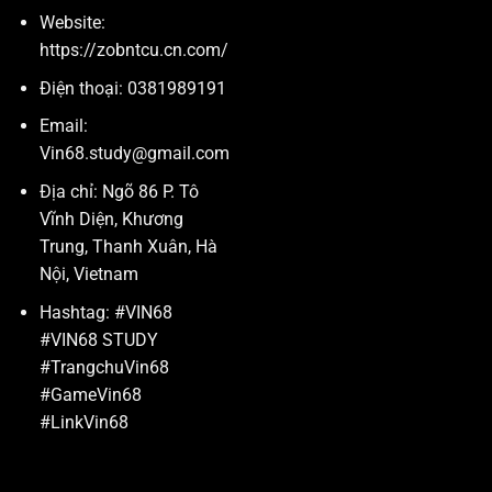
Website:
https://zobntcu.cn.com/
Điện thoại: 0381989191
Email:
Vin68.study@gmail.com
Địa chỉ: Ngõ 86 P. Tô
Vĩnh Diện, Khương
Trung, Thanh Xuân, Hà
Nội, Vietnam
Hashtag: #VIN68
#VIN68 STUDY
#TrangchuVin68
#GameVin68
#LinkVin68