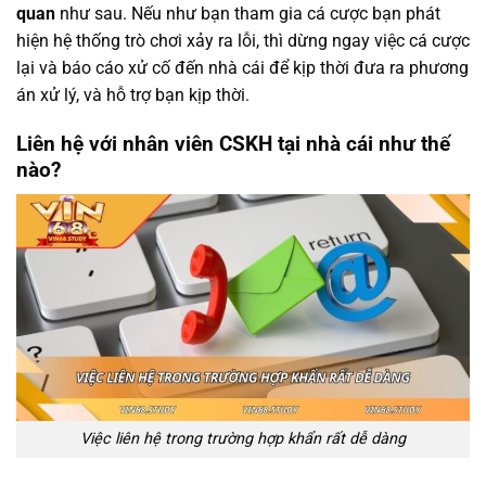
quan
như sau. Nếu như bạn tham gia cá cược bạn phát
hiện hệ thống trò chơi xảy ra lỗi, thì dừng ngay việc cá cược
lại và báo cáo xử cố đến nhà cái để kịp thời đưa ra phương
án xử lý, và hỗ trợ bạn kịp thời.
Liên hệ với nhân viên CSKH tại nhà cái như thế
nào?
Việc liên hệ trong trường hợp khẩn rất dễ dàng