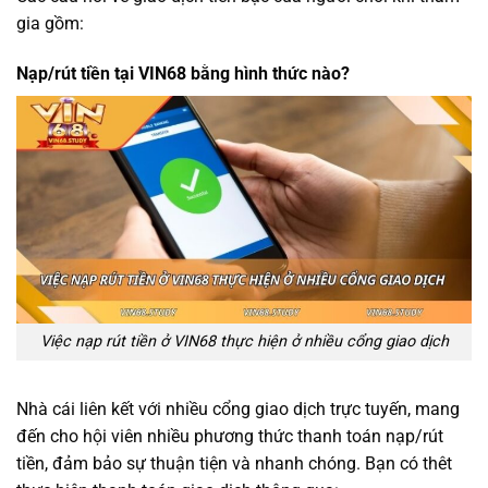
gia gồm:
Nạp/rút tiền tại VIN68 bằng hình thức nào?
Việc nạp rút tiền ở VIN68 thực hiện ở nhiều cổng giao dịch
Nhà cái liên kết với nhiều cổng giao dịch trực tuyến, mang
đến cho hội viên nhiều phương thức thanh toán nạp/rút
tiền, đảm bảo sự thuận tiện và nhanh chóng. Bạn có thêt