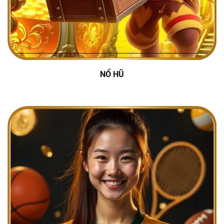
NỔ HŨ