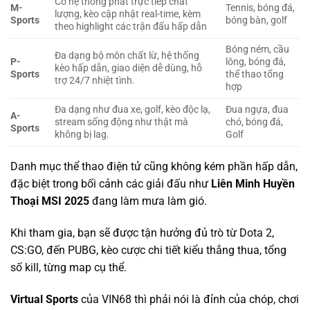
Có hệ thống phát trực tiếp chất
M-
Tennis, bóng đá,
lượng, kèo cập nhật real-time, kèm
Sports
bóng bàn, golf
theo highlight các trận đấu hấp dẫn
Bóng ném, cầu
Đa dạng bộ môn chất lừ, hệ thống
P-
lông, bóng đá,
kèo hấp dẫn, giao diện dễ dùng, hỗ
Sports
thể thao tổng
trợ 24/7 nhiệt tình.
hợp
Đa dạng như đua xe, golf, kèo độc lạ,
Đua ngựa, đua
A-
stream sống động như thật mà
chó, bóng đá,
Sports
không bị lag.
Golf
Danh mục thể thao điện tử cũng không kém phần hấp dẫn,
đặc biệt trong bối cảnh các giải đấu như
Liên Minh Huyền
Thoại MSI 2025
đang làm mưa làm gió.
Khi tham gia, bạn sẽ được tận hưởng đủ trò từ Dota 2,
CS:GO, đến PUBG, kèo cược chi tiết kiểu thắng thua, tổng
số kill, từng map cụ thể.
Virtual Sports
của VIN68 thì phải nói là đỉnh của chóp, chơi