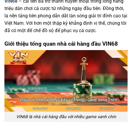
VIN68
– cái tên đã trở thành huyền thoại trong lòng hàng
triệu dân chơi cá cược từ những ngày đầu tiên. Đồng thời,
là nền tảng tiên phong dẫn dắt làn sóng giải trí đỉnh cao tại
Việt Nam. Với hơn một thập kỷ khẳng định vị thế, chúng tôi
đã có một đế chế đồ sộ để phục vụ cá cược.
Giới thiệu tổng quan nhà cái hàng đầu VIN68
VIN68 là nhà cái hàng đầu với nhiều game xanh chín