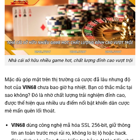
Nhà cái sở hữu nhiều game hot, chất lượng đỉnh cao vượt trội
Mặc dù góp mặt trên thị trường cá cược đã lâu nhưng độ
hot của
VIN68
chưa bao giờ hạ nhiệt. Bạn có thắc mắc tại
sao không? Đó là nhờ chất lượng trải nghiệm đỉnh cao,
được thể hiện qua nhiều ưu điểm nổi bật khiến dân cược
mê mẩn quên lối thoát.
VIN68
dùng công nghệ mã hóa SSL 256-bit, giữ thông
tin an toàn trước mọi rủi ro, không lo bị lộ hoặc hack.