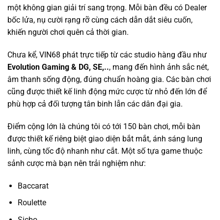
một không gian giải trí sang trọng. Mỗi bàn đều có Dealer
bốc lửa, nụ cười rạng rỡ cùng cách dẫn dắt siêu cuốn,
khiến người chơi quên cả thời gian.
Chưa kể, VIN68 phát trực tiếp từ các studio hàng đầu như
Evolution Gaming & DG, SE,..
, mang đến hình ảnh sắc nét,
âm thanh sống động, đúng chuẩn hoàng gia. Các bàn chơi
cũng được thiết kế linh động mức cược từ nhỏ đến lớn để
phù hợp cả đối tượng tân binh lẫn các dân đại gia.
Điểm cộng lớn là chúng tôi có tới 150 bàn chơi, mỗi bàn
được thiết kế riêng biệt giao diện bắt mắt, ánh sáng lung
linh, cùng tốc độ nhanh như cắt. Một số tựa game thuộc
sảnh cược mà bạn nên trải nghiệm như:
Baccarat
Roulette
Sicbo