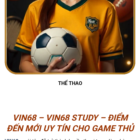
THỂ THAO
VIN68 – VIN68 STUDY – ĐIỂM
ĐẾN MỚI UY TÍN CHO GAME THỦ