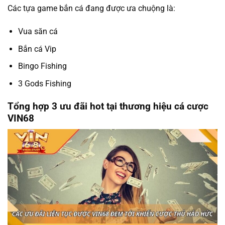
Các tựa game bắn cá đang được ưa chuộng là:
Vua săn cá
Bắn cá Vip
Bingo Fishing
3 Gods Fishing
Tổng hợp 3 ưu đãi hot tại thương hiệu cá cược
VIN68