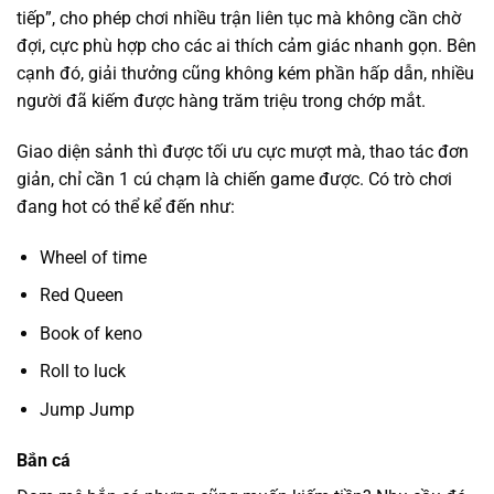
tiếp”, cho phép chơi nhiều trận liên tục mà không cần chờ
đợi, cực phù hợp cho các ai thích cảm giác nhanh gọn. Bên
cạnh đó, giải thưởng cũng không kém phần hấp dẫn, nhiều
người đã kiếm được hàng trăm triệu trong chớp mắt.
Giao diện sảnh thì được tối ưu cực mượt mà, thao tác đơn
giản, chỉ cần 1 cú chạm là chiến game được. Có trò chơi
đang hot có thể kể đến như:
Wheel of time
Red Queen
Book of keno
Roll to luck
Jump Jump
Bắn cá