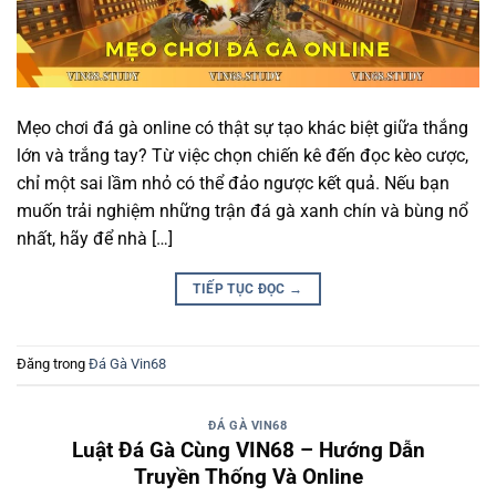
Mẹo chơi đá gà online có thật sự tạo khác biệt giữa thắng
lớn và trắng tay? Từ việc chọn chiến kê đến đọc kèo cược,
chỉ một sai lầm nhỏ có thể đảo ngược kết quả. Nếu bạn
muốn trải nghiệm những trận đá gà xanh chín và bùng nổ
nhất, hãy để nhà […]
TIẾP TỤC ĐỌC
→
Đăng trong
Đá Gà Vin68
ĐÁ GÀ VIN68
Luật Đá Gà Cùng VIN68 – Hướng Dẫn
Truyền Thống Và Online