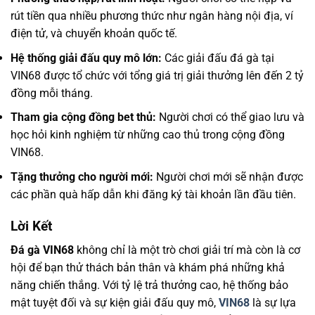
rút tiền qua nhiều phương thức như ngân hàng nội địa, ví
điện tử, và chuyển khoản quốc tế.
Hệ thống giải đấu quy mô lớn:
Các giải đấu đá gà tại
VIN68 được tổ chức với tổng giá trị giải thưởng lên đến 2 tỷ
đồng
mỗi tháng.
Tham gia cộng đồng bet thủ:
Người chơi có thể giao lưu và
học hỏi kinh nghiệm từ những cao thủ trong cộng đồng
VIN68.
Tặng thưởng cho người mới:
Người chơi mới sẽ nhận được
các phần quà hấp dẫn khi đăng ký tài khoản lần đầu tiên.
Lời Kết
Đá gà VIN68
không chỉ là một trò chơi giải trí mà còn là cơ
hội để bạn thử thách bản thân và khám phá những khả
năng chiến thắng. Với tỷ lệ trả thưởng cao, hệ thống bảo
mật tuyệt đối và sự kiện giải đấu quy mô,
VIN68
là sự lựa