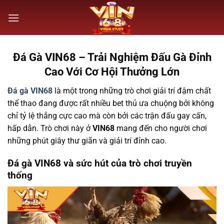
Bỏ
qua
nội
dung
Đá Gà VIN68 – Trải Nghiệm Đấu Gà Đỉnh
Cao Với Cơ Hội Thưởng Lớn
Đá gà VIN68
là một trong những trò chơi giải trí đậm chất
thể thao đang được rất nhiều bet thủ ưa chuộng bởi không
chỉ tỷ lệ thắng cực cao mà còn bởi các trận đấu gay cấn,
hấp dẫn. Trò chơi này ở
VIN68
mang đến cho người chơi
những phút giây thư giãn và giải trí đỉnh cao.
Đá gà VIN68 và sức hút của trò chơi truyền
thống