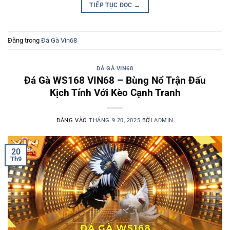
TIẾP TỤC ĐỌC
→
Đăng trong
Đá Gà Vin68
ĐÁ GÀ VIN68
Đá Gà WS168 VIN68 – Bùng Nổ Trận Đấu
Kịch Tính Với Kèo Cạnh Tranh
ĐĂNG VÀO
THÁNG 9 20, 2025
BỞI
ADMIN
20
Th9