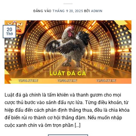
ĐĂNG VÀO
THÁNG 9 20, 2025
BỞI
ADMIN
20
Th9
Luật đá gà chính là tấm khiên và thanh gươm cho mọi
cược thủ bước vào sảnh đấu rực lửa. Từng điều khoản, từ
hiệp đấu đến cách phân định thắng thua, đều là chìa khóa
để biến rủi ro thành cơ hội thắng đậm. Nếu muốn nhập
cuộc xanh chín và ôm trọn phần […]