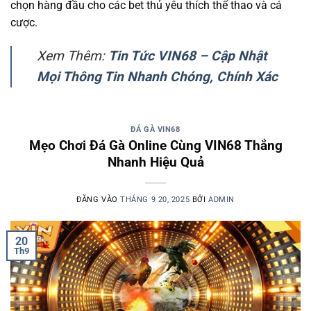
chọn hàng đầu cho các bet thủ yêu thích thể thao và cá
cược.
Xem Thêm:
Tin Tức VIN68 – Cập Nhật
Mọi Thông Tin Nhanh Chóng, Chính Xác
ĐÁ GÀ VIN68
Mẹo Chơi Đá Gà Online Cùng VIN68 Thắng
Nhanh Hiệu Quả
ĐĂNG VÀO
THÁNG 9 20, 2025
BỞI
ADMIN
20
Th9