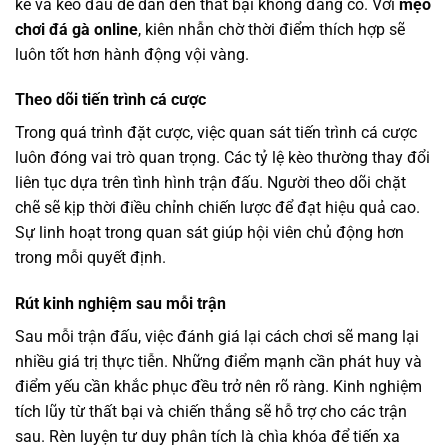
kê và kèo đấu dễ dẫn đến thất bại không đáng có. Với
mẹo
chơi đá gà online
, kiên nhẫn chờ thời điểm thích hợp sẽ
luôn tốt hơn hành động vội vàng.
Theo dõi tiến trình cá cược
Trong quá trình đặt cược, việc quan sát tiến trình cá cược
luôn đóng vai trò quan trọng. Các tỷ lệ kèo thường thay đổi
liên tục dựa trên tình hình trận đấu. Người theo dõi chặt
chẽ sẽ kịp thời điều chỉnh chiến lược để đạt hiệu quả cao.
Sự linh hoạt trong quan sát giúp hội viên chủ động hơn
trong mỗi quyết định.
Rút kinh nghiệm sau mỗi trận
Sau mỗi trận đấu, việc đánh giá lại cách chơi sẽ mang lại
nhiều giá trị thực tiễn. Những điểm mạnh cần phát huy và
điểm yếu cần khắc phục đều trở nên rõ ràng. Kinh nghiệm
tích lũy từ thất bại và chiến thắng sẽ hỗ trợ cho các trận
sau. Rèn luyện tư duy phân tích là chìa khóa để tiến xa