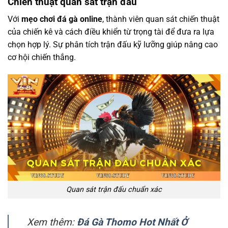
Chiến thuật quan sát trận đấu
Với
mẹo chơi đá gà online
, thành viên quan sát chiến thuật
của chiến kê và cách điều khiển từ trọng tài để đưa ra lựa
chọn hợp lý. Sự phân tích trận đấu kỹ lưỡng giúp nâng cao
cơ hội chiến thắng.
Quan sát trận đấu chuẩn xác
Xem thêm:
Đá Gà Thomo Hot Nhất Ở