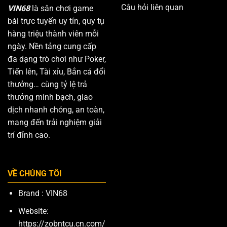
Câu hỏi liên quan
VIN68
là sân chơi game
bài trực tuyến uy tín, quy tụ
hàng triệu thành viên mỗi
ngày. Nền tảng cung cấp
đa dạng trò chơi như Poker,
Tiến lên, Tài xỉu, Bắn cá đổi
thưởng… cùng tỷ lệ trả
thưởng minh bạch, giao
dịch nhanh chóng, an toàn,
mang đến trải nghiệm giải
trí đỉnh cao.
VỀ CHÚNG TÔI
Brand :
VIN68
Website:
https://zobntcu.cn.com/