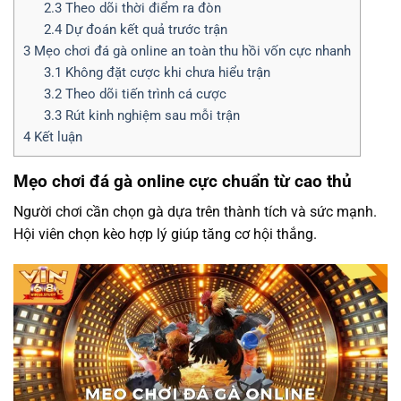
2.3
Theo dõi thời điểm ra đòn
2.4
Dự đoán kết quả trước trận
3
Mẹo chơi đá gà online an toàn thu hồi vốn cực nhanh
3.1
Không đặt cược khi chưa hiểu trận
3.2
Theo dõi tiến trình cá cược
3.3
Rút kinh nghiệm sau mỗi trận
4
Kết luận
Mẹo chơi đá gà online cực chuẩn từ cao thủ
Người chơi cần chọn gà dựa trên thành tích và sức mạnh.
Hội viên chọn kèo hợp lý giúp tăng cơ hội thắng.