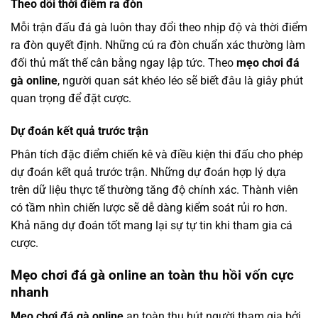
Theo dõi thời điểm ra đòn
Mỗi trận đấu đá gà luôn thay đổi theo nhịp độ và thời điểm
ra đòn quyết định. Những cú ra đòn chuẩn xác thường làm
đối thủ mất thế cân bằng ngay lập tức. Theo
mẹo chơi đá
gà online
, người quan sát khéo léo sẽ biết đâu là giây phút
quan trọng để đặt cược.
Dự đoán kết quả trước trận
Phân tích đặc điểm chiến kê và điều kiện thi đấu cho phép
dự đoán kết quả trước trận. Những dự đoán hợp lý dựa
trên dữ liệu thực tế thường tăng độ chính xác. Thành viên
có tầm nhìn chiến lược sẽ dễ dàng kiểm soát rủi ro hơn.
Khả năng dự đoán tốt mang lại sự tự tin khi tham gia cá
cược.
Mẹo chơi đá gà online an toàn thu hồi vốn cực
nhanh
Mẹo chơi đá gà online
an toàn thu hút người tham gia bởi