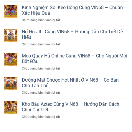
Top
VIN68
–
5
Kinh Nghiệm Soi Kèo Bóng Cùng VIN68 – Chuẩn
–
Phân
Game
Thắng
Xác Hiệu Quả
Tích
Casino
Nhanh
Giải
Chức năng bình luận bị tắt
ở
Cùng
Hiệu
Mã
Kinh
VIN68
Quả
Nghiệm
Nổ Hũ JILI Cùng VIN68 – Hướng Dẫn Chi Tiết Dễ
–
Soi
Dễ
Hiểu
Kèo
Chơi
Chức năng bình luận bị tắt
ở
Bóng
Hot
Nổ
Cùng
Nhất
Hũ
Mẹo Quay Hũ Online Cùng VIN68 – Cho Người Mới
VIN68
Hiện
JILI
–
Bắt Đầu
Nay
Cùng
Chuẩn
Chức năng bình luận bị tắt
ở
VIN68
Xác
Mẹo
–
Hiệu
Quay
Đường Mạt Chược Hot Nhất Ở VIN68 – Cơ Bản
Hướng
Quả
Hũ
Dẫn
Cho Tân Thủ
Online
Chi
Chức năng bình luận bị tắt
ở
Cùng
Tiết
Đường
VIN68
Dễ
Mạt
Kho Báu Aztec Cùng VIN68 – Hướng Dẫn Cách
–
Hiểu
Chược
Cho
Chơi Chi Tiết
Hot
Người
Chức năng bình luận bị tắt
ở
Nhất
Mới
Kho
Ở
Bắt
Báu
VIN68
Đầu
Aztec