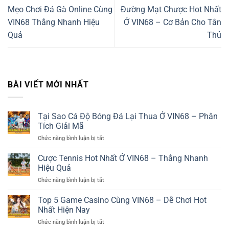
Mẹo Chơi Đá Gà Online Cùng
Đường Mạt Chược Hot Nhất
VIN68 Thắng Nhanh Hiệu
Ở VIN68 – Cơ Bản Cho Tân
Quả
Thủ
BÀI VIẾT MỚI NHẤT
Tại Sao Cá Độ Bóng Đá Lại Thua Ở VIN68 – Phân
Tích Giải Mã
Chức năng bình luận bị tắt
ở
Tại
Sao
Cược Tennis Hot Nhất Ở VIN68 – Thắng Nhanh
Cá
Hiệu Quả
Độ
Chức năng bình luận bị tắt
ở
Bóng
Cược
Đá
Tennis
Top 5 Game Casino Cùng VIN68 – Dễ Chơi Hot
Lại
Hot
Thua
Nhất Hiện Nay
Nhất
Ở
Chức năng bình luận bị tắt
ở
Ở
VIN68