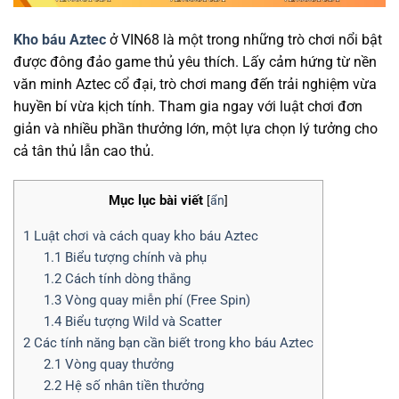
Kho báu Aztec
ở VIN68 là một trong những trò chơi nổi bật
được đông đảo game thủ yêu thích. Lấy cảm hứng từ nền
văn minh Aztec cổ đại, trò chơi mang đến trải nghiệm vừa
huyền bí vừa kịch tính. Tham gia ngay với luật chơi đơn
giản và nhiều phần thưởng lớn, một lựa chọn lý tưởng cho
cả tân thủ lẫn cao thủ.
Mục lục bài viết
[
ẩn
]
1
Luật chơi và cách quay kho báu Aztec
1.1
Biểu tượng chính và phụ
1.2
Cách tính dòng thắng
1.3
Vòng quay miễn phí (Free Spin)
1.4
Biểu tượng Wild và Scatter
2
Các tính năng bạn cần biết trong kho báu Aztec
2.1
Vòng quay thưởng
2.2
Hệ số nhân tiền thưởng