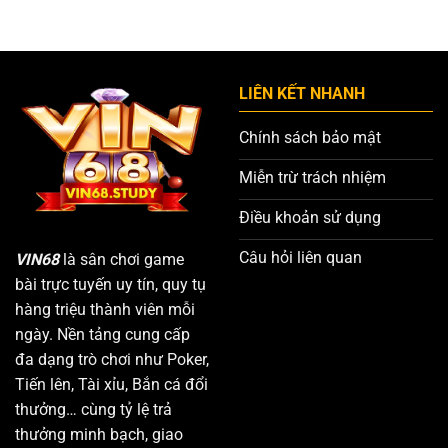
–
Cùng
Cơ
VIN68
Bản
–
Cho
Hướng
Tân
Dẫn
Thủ
LIÊN KẾT NHANH
Cách
Chơi
Chính sách bảo mật
Chi
Tiết
Miễn trừ trách nhiệm
Điều khoản sử dụng
Câu hỏi liên quan
VIN68
là sân chơi game
bài trực tuyến uy tín, quy tụ
hàng triệu thành viên mỗi
ngày. Nền tảng cung cấp
đa dạng trò chơi như Poker,
Tiến lên, Tài xỉu, Bắn cá đổi
thưởng… cùng tỷ lệ trả
thưởng minh bạch, giao